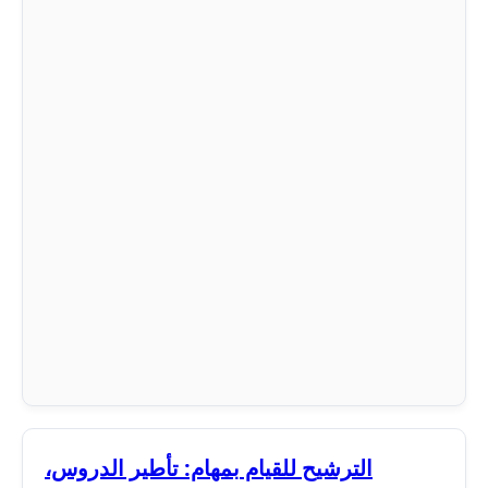
الترشيح للقيام بمهام: تأطير الدروس،