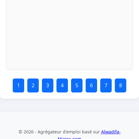
1
2
3
4
5
6
7
8
© 2026 - Agrégateur d'emploi basé sur
Alwadifa-
Maroc.com